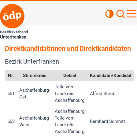
Kontrastan
Such
Haupt
Bezirksverband
Unterfranken
Direktkandidatinnen und Direktkandidaten
Bezirk Unterfranken
Nr.
Stimmkreis
Gebiet
Kandidatin/Kandidat
Teile vom
Aschaffenburg-
601
Landkreis
Alfred Streib
Ost
Aschaffenburg
Aschaffenburg,
Aschaffenburg-
Teile vom
602
Bernhard Schmitt
West
Landkreis
Aschaffenburg