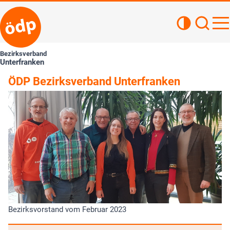
Kontrastan
Such
Haupt
Bezirksverband
Unterfranken
ÖDP Bezirksverband Unterfranken
Bezirksvorstand vom Februar 2023